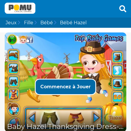
Jeux
Fille
Bébé
Bébé Hazel
Commencez à Jouer
Baby Hazel Thanksgiving Dress-Up