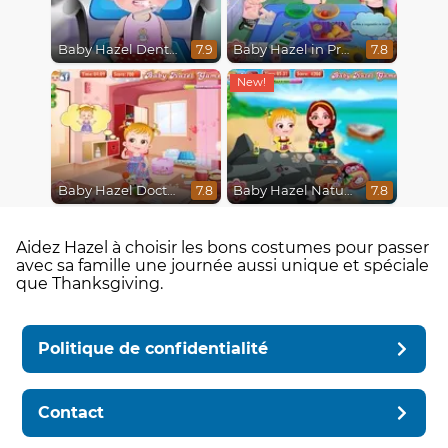
Baby Hazel Dental Care
Baby Hazel in Preschool
7.9
7.8
Baby Hazel Doctor Play
Baby Hazel Nature Explorer
7.8
7.8
Aidez Hazel à choisir les bons costumes pour passer
avec sa famille une journée aussi unique et spéciale
que Thanksgiving.
Politique de confidentialité
Contact