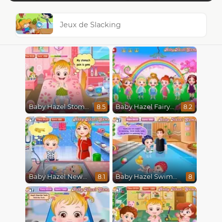
Jeux de Slacking
Baby Hazel Stomach Care
Baby Hazel Fairyland Ballet
8.5
8.2
Baby Hazel Newborn Vaccination
Baby Hazel Swimming
8.1
8