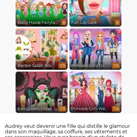
Baby Hazel Fairyland Ballet
Fun Lip Care
8
8
Barbie Safari Adventure
Princess Girls Trip To Aspen
7.9
7.9
Evil Queen Glass Skin Routine #Influencer
Princess Girls Wedding Trip
7.9
7.8
Audrey veut devenir une fille qui distille le glamour
dans son maquillage, sa coiffure, ses vêtements et