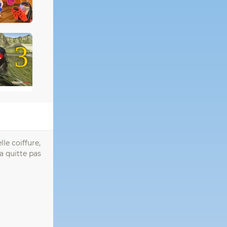
3
le coiffure,
a quitte pas