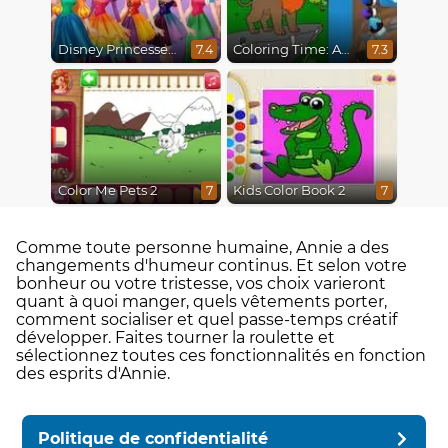
Disney Princesses Rainbow Dresses
Coloring Time: Animals
7.4
7.3
Color Me Pets 2
Kids Color Book 2
7
7
Comme toute personne humaine, Annie a des
changements d'humeur continus. Et selon votre
bonheur ou votre tristesse, vos choix varieront
quant à quoi manger, quels vêtements porter,
comment socialiser et quel passe-temps créatif
développer. Faites tourner la roulette et
sélectionnez toutes ces fonctionnalités en fonction
des esprits d'Annie.
Politique de confidentialité