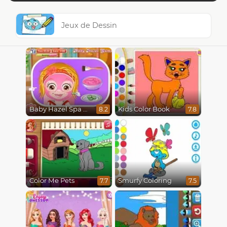
Jeux de Dessin
Baby Hazel Spa Makeover
Kids Color Book
8.2
7.8
Color Me Pets
Smurfy Coloring
7.7
7.5