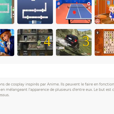
4
3
ons de cosplay inspirés par Anime. Ils peuvent le faire en fonctio
e en mélangeant l'apparence de plusieurs d'entre eux. Le but est
essus.