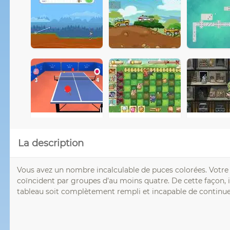
La description
Vous avez un nombre incalculable de puces colorées. Votre f
coïncident par groupes d’au moins quatre. De cette façon, i
tableau soit complètement rempli et incapable de continuer