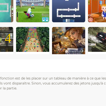
4
onction est de les placer sur un tableau de manière à ce que le
ls vont disparaître. Sinon, vous accumulerez des jetons jusqu'à c
 la partie.