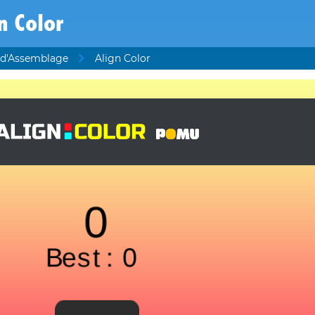
n Color
 d'Assemblage
Align Color