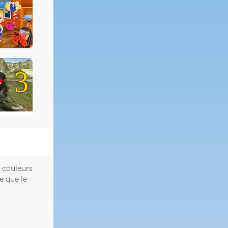
3
s couleurs
e que le