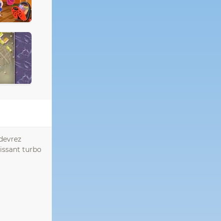
 devrez
uissant turbo