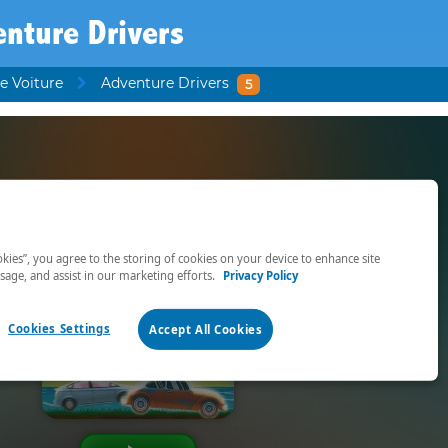
nture Drivers
e Voiture
Adventure Drivers
5