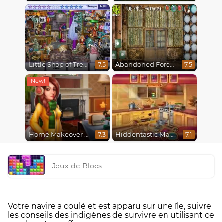
Little Shop of Treasures
Abandoned Forest House
7.5
7.5
Home Makeover 2 Hidden Object
Hiddentastic Mansion
7.3
7.1
Jeux de Blocs
Votre navire a coulé et est apparu sur une île, suivre
les conseils des indigènes de survivre en utilisant ce