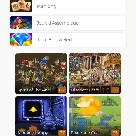
Mahjong
Jeux d'Assemblage
Jeux Bejeweled
Spirit of The Ancient Forest
Discover Petra
8.2
7.8
Monkey Happy : Stage 0112
Pokemon Go
7.7
7.6