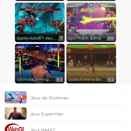
Battle Robot T-Rex Age
Epic Robot Battle
7
6.6
Ultimate Boxing
Gods of Arena Battles
6.3
6.2
Jeux de Stickman
jeux Superman
jeux WebGL