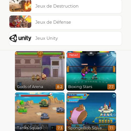
Jeux de Destruction
Jeux de Défense
Jeux Unity
Gods of Arena
Boxing Stars
8.2
7.7
Tanks Squad
SpongeBob SquarePants : Monster Island Adventures
7.3
7.1