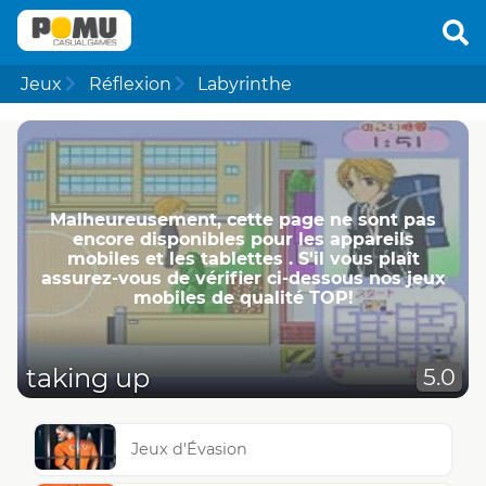
Jeux
Réflexion
Labyrinthe
Malheureusement, cette page ne ​​sont pas
encore disponibles pour les appareils
mobiles et les tablettes . S'il vous plaît
assurez-vous de vérifier ci-dessous nos jeux
mobiles de qualité TOP!
taking up
5.0
Jeux d'Évasion