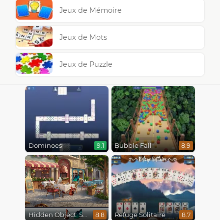
Jeux de Mémoire
Jeux de Mots
Jeux de Puzzle
Dominoes
Bubble Fall
9.1
8.9
Hidden Object: Street Of Secrets
Refuge Solitaire
8.8
8.7