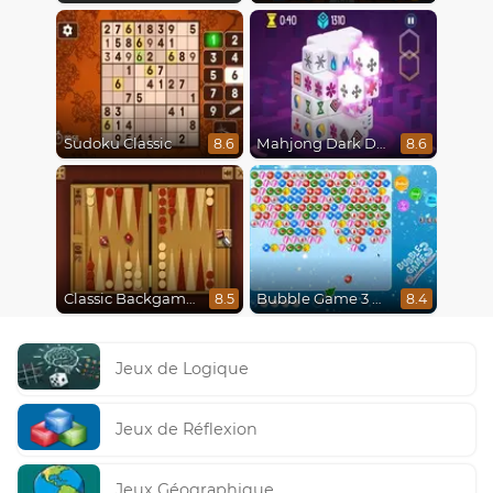
Sudoku Classic
Mahjong Dark Dimensions
8.6
8.6
Classic Backgammon
Bubble Game 3 Christmas
8.5
8.4
Jeux de Logique
Jeux de Réflexion
Jeux Géographique