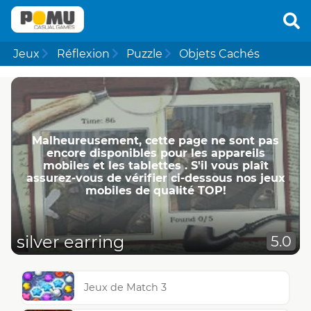
Jeux
Réflexion
Puzzle
Objets Cachés
Malheureusement, cette page ne ​​sont pas
encore disponibles pour les appareils
mobiles et les tablettes . S'il vous plaît
assurez-vous de vérifier ci-dessous nos jeux
mobiles de qualité TOP!
silver earring
5.0
Jeux de Match 3