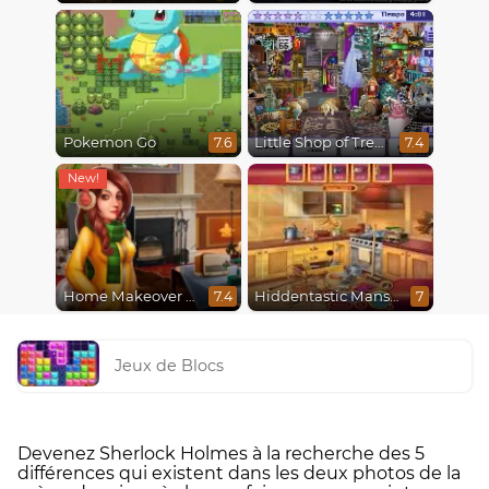
Pokemon Go
Little Shop of Treasures
7.6
7.4
Home Makeover 2 Hidden Object
Hiddentastic Mansion
7.4
7
Jeux de Blocs
Devenez Sherlock Holmes à la recherche des 5
différences qui existent dans les deux photos de la