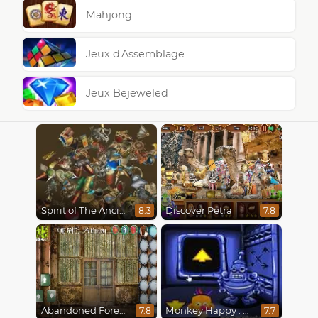
Mahjong
Jeux d'Assemblage
Jeux Bejeweled
Spirit of The Ancient Forest
Discover Petra
8.3
7.8
Abandoned Forest House
Monkey Happy : Stage 0112
7.8
7.7