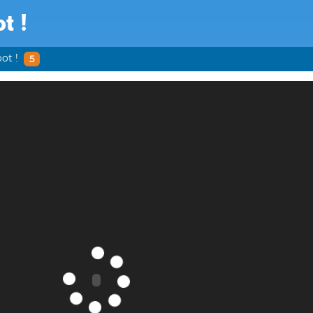
t !
ot !
5