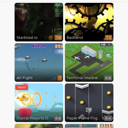
Starblast.io
Badland
7.8
7.3
Air Fight
Terminal Madness
7
6.8
Dumb Ways to Die 3: World Tour
Paper Plane Flight
6.6
6.4