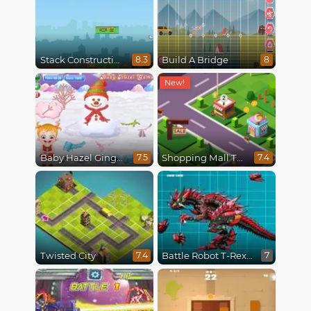
Stack Construction
Build A Bridge
8.3
8
Baby Hazel Gingerbread House
Shopping Mall Tycoon
7.5
7.4
Twisted City
Battle Robot T-Rex Age
7.4
7