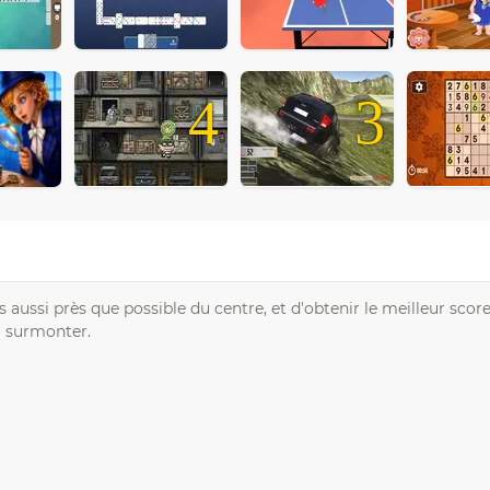
4
3
es aussi près que possible du centre, et d'obtenir le meilleur scor
 à surmonter.