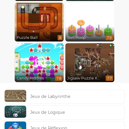
Puzzle Ball
Sort Hoop
8
7.9
Candy Riddles
Jigsaw Puzzle XMas
7.8
7.7
Jeux de Labyrinthe
Jeux de Logique
Jeux de Réflexion