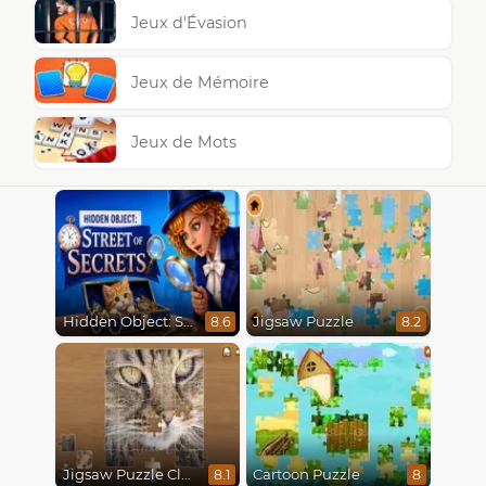
Jeux d'Évasion
Jeux de Mémoire
Jeux de Mots
Hidden Object: Street Of Secrets
Jigsaw Puzzle
8.6
8.2
Jigsaw Puzzle Classic
Cartoon Puzzle
8.1
8