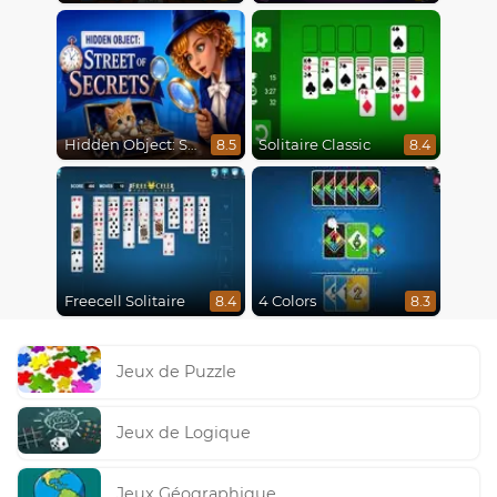
Hidden Object: Street Of Secrets
Solitaire Classic
8.5
8.4
Freecell Solitaire
4 Colors
8.4
8.3
Jeux de Puzzle
Jeux de Logique
Jeux Géographique