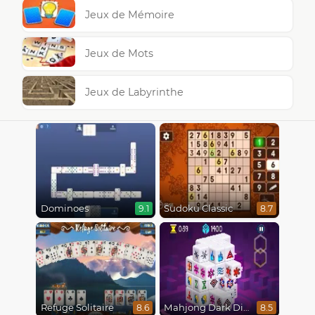
Jeux de Mémoire
Jeux de Mots
Jeux de Labyrinthe
Dominoes
Sudoku Classic
9.1
8.7
Refuge Solitaire
Mahjong Dark Dimensions
8.6
8.5