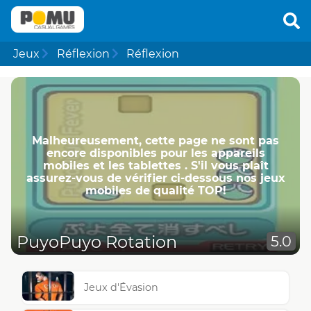
Jeux
Réflexion
Réflexion
Malheureusement, cette page ne ​​sont pas
encore disponibles pour les appareils
mobiles et les tablettes . S'il vous plaît
assurez-vous de vérifier ci-dessous nos jeux
mobiles de qualité TOP!
PuyoPuyo Rotation
5.0
Jeux d'Évasion