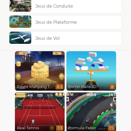
Jeux de Conduite
Jeux de Plateforme
Jeux de Vol
Egypt Mahjong Triple Dimensions
Bomb Balls 3D
8.3
8
Real Tennis
Formula Fever
7.3
7.1