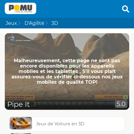
Jeux
D'Agilité
3D
Malheureusement, cette page ne ​​sont pas
encore disponibles pour les appareils
mobiles et les tablettes . S'il vous plaît
assurez-vous de vérifier ci-dessous nos jeux
mobiles de qualité TOP!
Pipe It
5.0
Jeux de Voiture en 3D