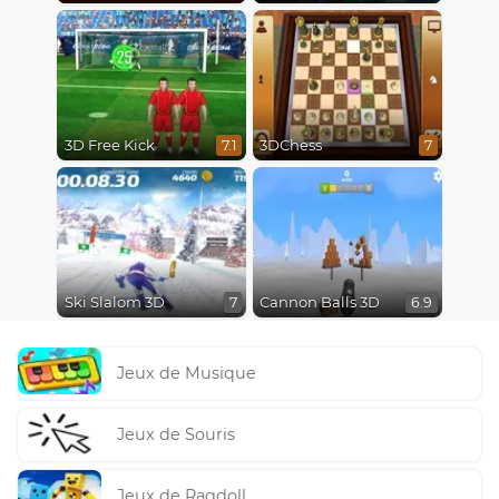
3D Free Kick
3DChess
7.1
7
Ski Slalom 3D
Cannon Balls 3D
7
6.9
Jeux de Musique
Jeux de Souris
Jeux de Ragdoll