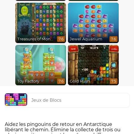
Treasures of Montezuma
Jewel Aquarium
7.6
7.6
Toy Factory
Gold Rush
7.6
7.5
Jeux de Blocs
Aidez les pingouins de retour en Antarctique
libérant le chemin. Élimine la collecte de trois ou