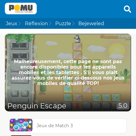
Jeux
Réflexion
Puzzle
Bejeweled
Malheureusement, cette page ne ​​sont pas
encore disponibles pour les appareils
mobiles et les tablettes . S'il vous plaît
assurez-vous de vérifier ci-dessous nos jeux
mobiles de qualité TOP!
Penguin Escape
5.0
Jeux de Match 3