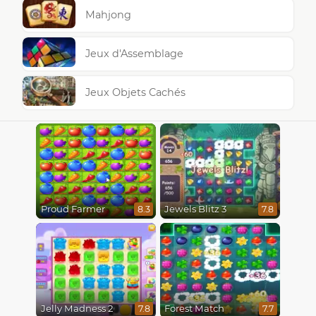
Mahjong
Jeux d'Assemblage
Jeux Objets Cachés
Proud Farmer
Jewels Blitz 3
8.3
7.8
Jelly Madness 2
Forest Match
7.8
7.7