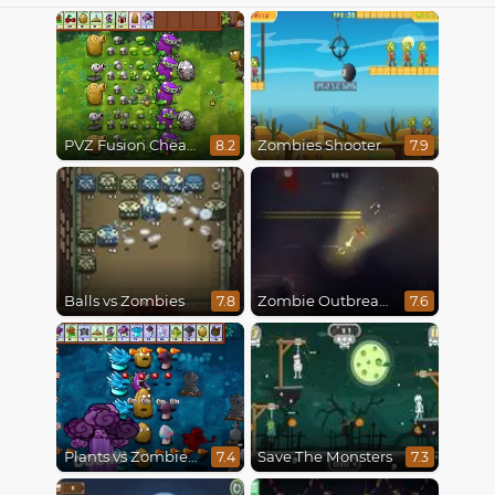
PVZ Fusion Cheats
Zombies Shooter
8.2
7.9
Balls vs Zombies
Zombie Outbreak Arena
7.8
7.6
Plants vs Zombies Fusion Mode
Save The Monsters
7.4
7.3