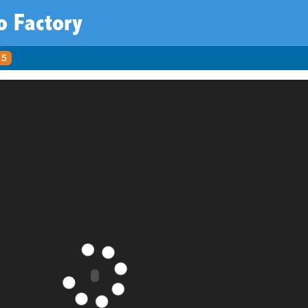
o Factory
5