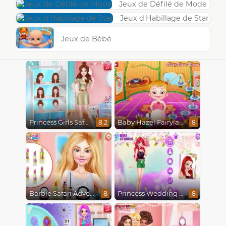
Jeux de Défilé de Mode
Jeux d'Habillage de Star
Jeux de Bébé
Princess Girls Safari Trip
Baby Hazel Fairyland Ballet
8.2
8
Barbie Safari Adventure
Princess Wedding Transformation
8
8