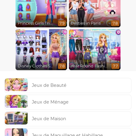
Princess Girls Trip To Aspen
Besties in Paris
7.9
7.8
Disney Clothes Swap
Year Round Fashionista Rapunzel
7.8
7.7
Jeux de Beauté
Jeux de Ménage
Jeux de Maison
Jeux de Maquillage et Habillage