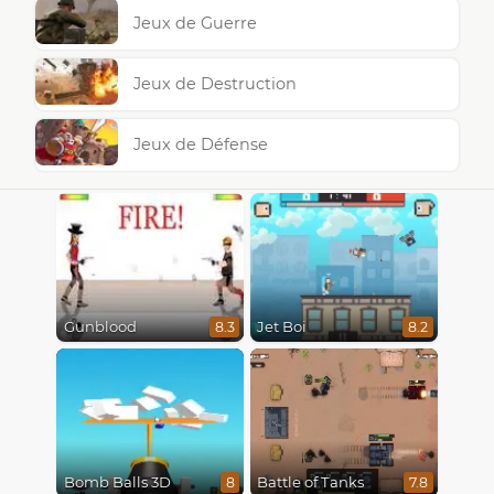
Jeux de Guerre
Jeux de Destruction
Jeux de Défense
Gunblood
Jet Boi
8.3
8.2
Bomb Balls 3D
Battle of Tanks
8
7.8