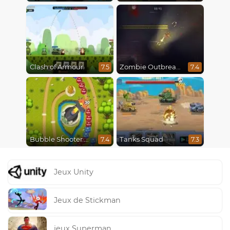
Clash of Armour
Zombie Outbreak Arena
7.5
7.4
Bubble Shooter Online
Tanks Squad
7.4
7.3
Jeux Unity
Jeux de Stickman
jeux Superman