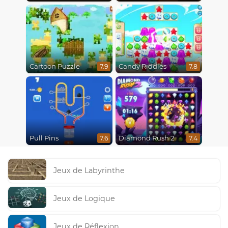
Cartoon Puzzle
Candy Riddles
7.9
7.8
Pull Pins
Diamond Rush 2
7.6
7.4
Jeux de Labyrinthe
Jeux de Logique
Jeux de Réflexion