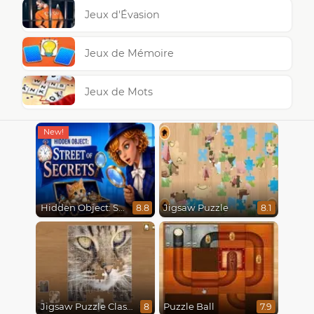
Jeux d'Évasion
Jeux de Mémoire
Jeux de Mots
Hidden Object: Street Of Secrets
Jigsaw Puzzle
8.8
8.1
Jigsaw Puzzle Classic
Puzzle Ball
8
7.9