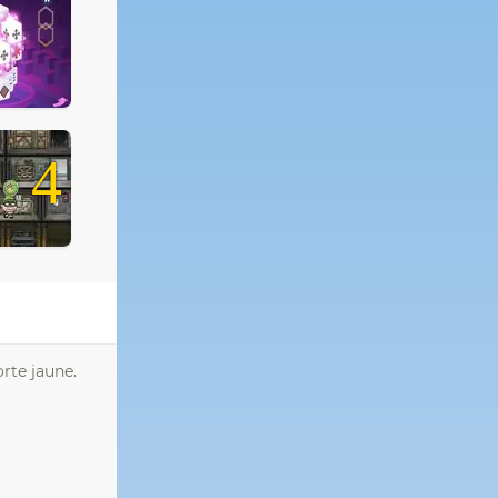
4
orte jaune.