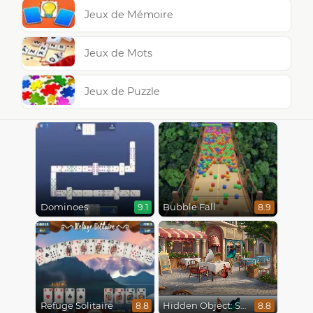
Jeux de Mémoire
Jeux de Mots
Jeux de Puzzle
Dominoes
Bubble Fall
9.1
8.9
Refuge Solitaire
Hidden Object: Street Of Secrets
8.8
8.8