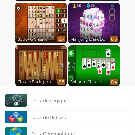
Sudoku Classic
Mahjong Dark Dimensions
8.7
8.6
Classic Backgammon
Solitaire Classic
8.5
8.4
Jeux de Logique
Jeux de Réflexion
Jeux Géographique