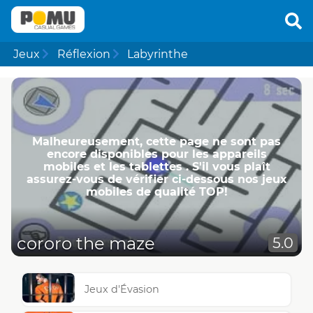
Jeux
Réflexion
Labyrinthe
Malheureusement, cette page ne ​​sont pas
encore disponibles pour les appareils
mobiles et les tablettes . S'il vous plaît
assurez-vous de vérifier ci-dessous nos jeux
mobiles de qualité TOP!
cororo the maze
5.0
Jeux d'Évasion