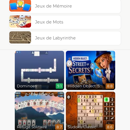
Jeux de Mémoire
Jeux de Mots
Jeux de Labyrinthe
Dominoes
Hidden Object: Street Of Secrets
9.1
8.8
Refuge Solitaire
Sudoku Classic
8.7
8.6