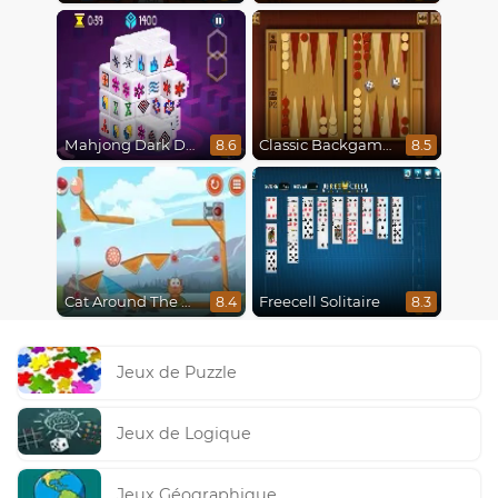
Mahjong Dark Dimensions
Classic Backgammon
8.6
8.5
Cat Around The World
Freecell Solitaire
8.4
8.3
Jeux de Puzzle
Jeux de Logique
Jeux Géographique