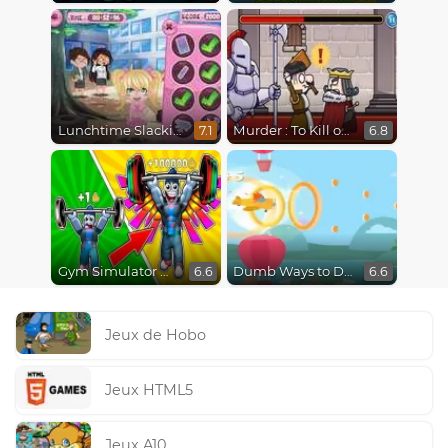
Lunchtime Slacking
Murder : To Kill or Not to Kill
7.1
6.8
Gym Simulator Online, Escape
Dumb Ways to Die 3: World Tour
6.6
6.6
Jeux de Hobo
Jeux HTML5
Jeux A10