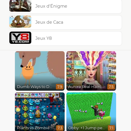
Jeux d'Énigme
Jeux de Caca
Jeux Y8
Dumb Ways to Die
Aurora Real Haircuts
7.9
7.5
Plants vs Zombies Fusion Mode
Obby: +1 Jump per Click
7.3
7.1