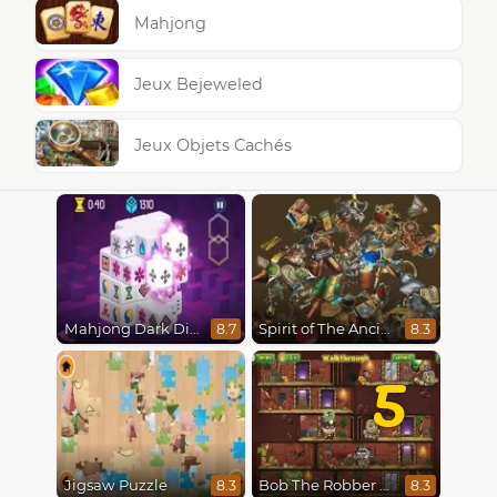
Mahjong
Jeux Bejeweled
Jeux Objets Cachés
Mahjong Dark Dimensions
Spirit of The Ancient Forest
8.7
8.3
5
Jigsaw Puzzle
Bob The Robber 5 The Temple Adventure
8.3
8.3