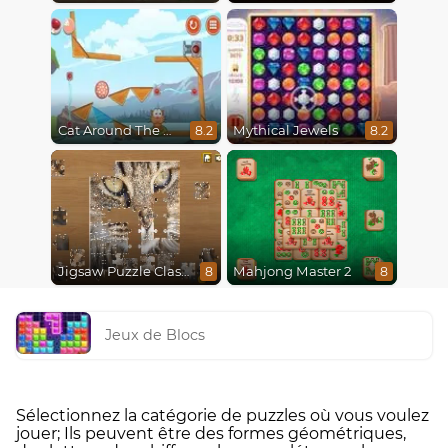
Cat Around The World
Mythical Jewels
8.2
8.2
Jigsaw Puzzle Classic
Mahjong Master 2
8
8
Jeux de Blocs
Sélectionnez la catégorie de puzzles où vous voulez
jouer; Ils peuvent être des formes géométriques,