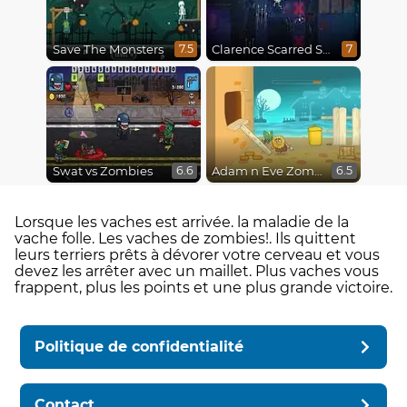
Save The Monsters
Clarence Scarred Silly
7.5
7
Swat vs Zombies
Adam n Eve Zombies
6.6
6.5
Lorsque les vaches est arrivée. la maladie de la
vache folle. Les vaches de zombies!. Ils quittent
leurs terriers prêts à dévorer votre cerveau et vous
devez les arrêter avec un maillet. Plus vaches vous
frappent, plus les points et une plus grande victoire.
Politique de confidentialité
Contact