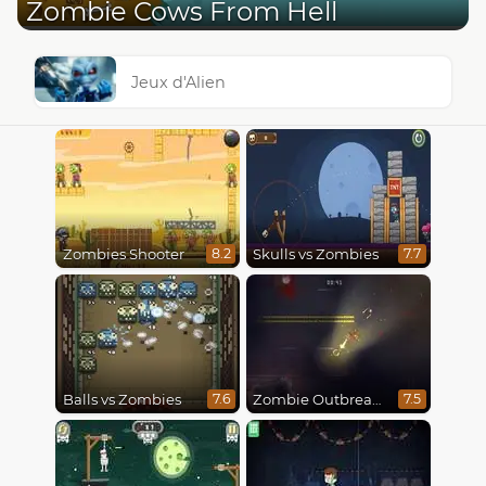
Zombie Cows From Hell
Jeux d'Alien
Zombies Shooter
Skulls vs Zombies
8.2
7.7
Balls vs Zombies
Zombie Outbreak Arena
7.6
7.5