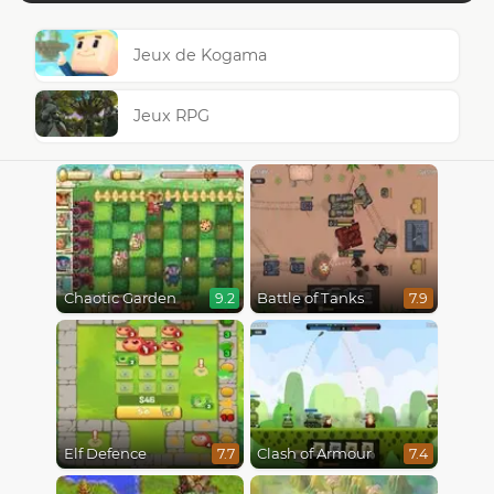
Jeux de Kogama
Jeux RPG
Chaotic Garden
Battle of Tanks
9.2
7.9
Elf Defence
Clash of Armour
7.7
7.4