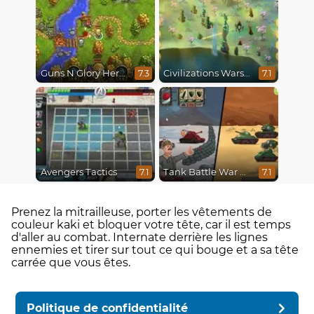
Guns N Glory Heroes
Civilizations Wars Master Edition
7.3
7.1
Avengers Tactics
Tank Battle War Commander
7.1
7.1
Prenez la mitrailleuse, porter les vêtements de
couleur kaki et bloquer votre tête, car il est temps
d'aller au combat. Internate derrière les lignes
ennemies et tirer sur tout ce qui bouge et a sa tête
carrée que vous êtes.
Politique de confidentialité