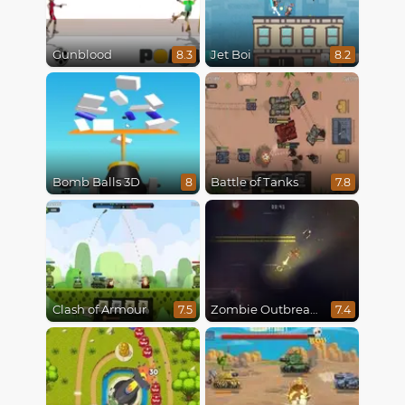
Gunblood
Jet Boi
8.3
8.2
Bomb Balls 3D
Battle of Tanks
8
7.8
Clash of Armour
Zombie Outbreak Arena
7.5
7.4