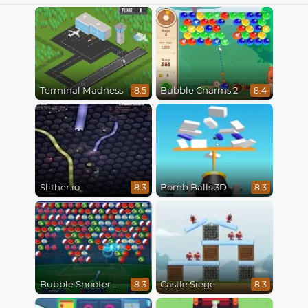
Terminal Madness
Bubble Charms 2
8.5
8.4
Slither.io
Bomb Balls 3D
8.3
8.3
Bubble Shooter World Cup
Castle Siege
8.3
8.3