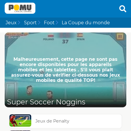
Jeux
Sport
Foot
La Coupe du monde
Malheureusement, cette page ne ​​sont pas
encore disponibles pour les appareils
mobiles et les tablettes . S'il vous plaît
assurez-vous de vérifier ci-dessous nos jeux
mobiles de qualité TOP!
Super Soccer Noggins
Jeux de Penalty