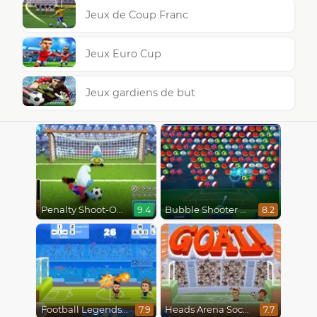
Jeux de Coup Franc
Jeux Euro Cup
Jeux gardiens de but
Penalty Shoot-Out
Bubble Shooter World Cup
9.4
8.2
Football Legends 2021
Heads Arena Soccer All Stars
7.9
7.7