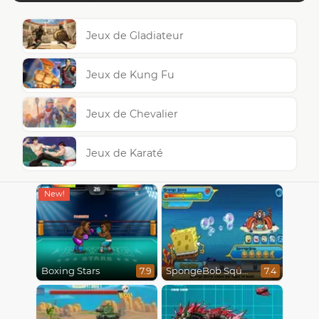
Jeux de Gladiateur
Jeux de Kung Fu
Jeux de Chevalier
Jeux de Karaté
Boxing Stars
SpongeBob SquarePants : Monster Island Adventures
7.9
7.4