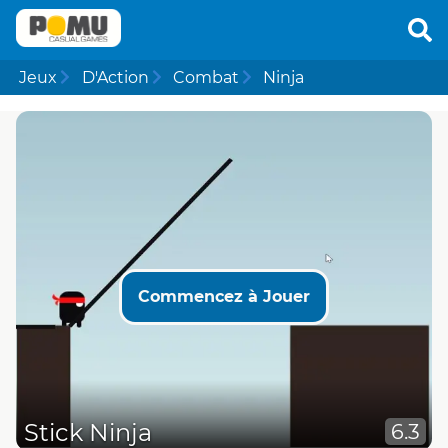
Jeux
D'Action
Combat
Ninja
Commencez à Jouer
Stick Ninja
6.3