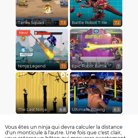
Tanks Squad
Battle Robot T-Rex Age
7.3
7.2
Ninja Legend
Epic Robot Battle
7.1
7
The Last Ninja
Ultimate Boxing
6.8
6.5
Vous êtes un ninja qui devra calculer la distance
d'un monticule à l'autre. Une fois que c'est clair,