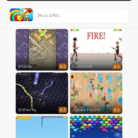
Jeux d'Arc
Shards
Gunblood
8.5
8.3
Slither.io
Jigsaw Puzzle
8.3
8.3