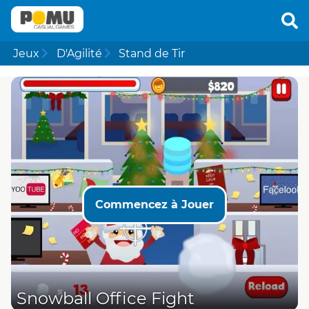
Jeux
D'Agilité
Stand de Tir
Commencez à Jouer
Snowball Office Fight