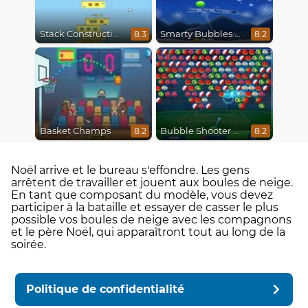
Stack Construction
Smarty Bubbles X-Mas Edition
8.3
8.2
Basket Champs
Bubble Shooter World Cup
8.2
8.2
Noël arrive et le bureau s'effondre. Les gens
arrêtent de travailler et jouent aux boules de neige.
En tant que composant du modèle, vous devez
participer à la bataille et essayer de casser le plus
possible vos boules de neige avec les compagnons
et le père Noël, qui apparaîtront tout au long de la
soirée.
Politique de confidentialité