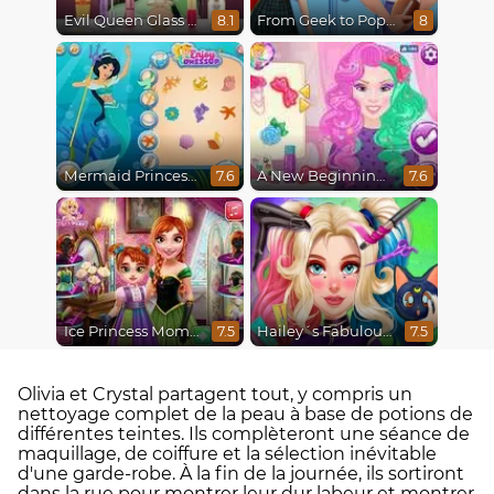
Evil Queen Glass Skin Routine #Influencer
From Geek to Popular Girl
8.1
8
Mermaid Princesses
A New Beginning, From Sad to Fab
7.6
7.6
Ice Princess Mommy Real Makeover
Hailey´s Fabulous Hairstyle Challenge
7.5
7.5
Olivia et Crystal partagent tout, y compris un
nettoyage complet de la peau à base de potions de
différentes teintes. Ils complèteront une séance de
maquillage, de coiffure et la sélection inévitable
d'une garde-robe. À la fin de la journée, ils sortiront
dans la rue pour montrer leur dur labeur et montrer