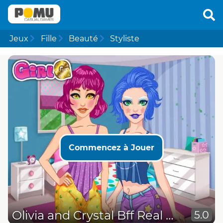
Jeux
Fille
Beauté
Styliste
Commencez à Jouer
Olivia and Crystal Bff Real Makeover
5.0