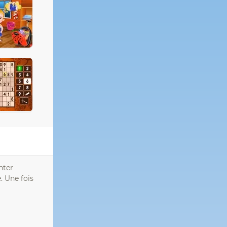
nter
. Une fois