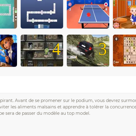
4
3
spirant. Avant de se promener sur le podium, vous devrez surmo
iter les aliments malsains et apprendre à tolérer la concurrence
tape sera de passer du modèle au top model.