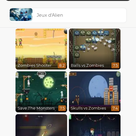
Jeux d'Alien
Zombies Shooter
Balls vs Zombies
8.2
7.5
Save The Monsters
Skulls vs Zombies
7.5
7.4