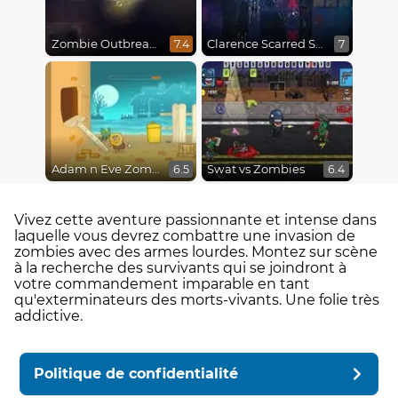
Zombie Outbreak Arena
Clarence Scarred Silly
7.4
7
Adam n Eve Zombies
Swat vs Zombies
6.5
6.4
Vivez cette aventure passionnante et intense dans
laquelle vous devrez combattre une invasion de
zombies avec des armes lourdes. Montez sur scène
à la recherche des survivants qui se joindront à
votre commandement imparable en tant
qu'exterminateurs des morts-vivants. Une folie très
addictive.
Politique de confidentialité