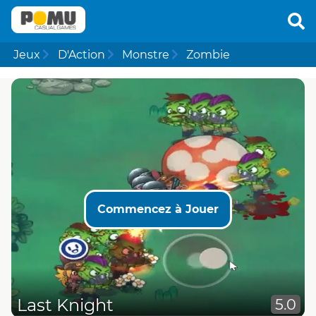
Jeux
D'Action
Monstre
Zombie
Commencez à Jouer
Last Knight
5.0