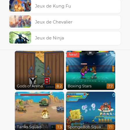
Jeux de Kung Fu
Jeux de Chevalier
Jeux de Ninja
Gods of Arena
Boxing Stars
8.2
7.7
Tanks Squad
SpongeBob SquarePants : Monster Island Adventures
7.3
7.1