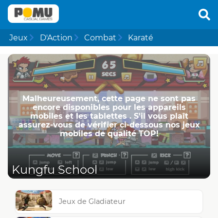
Jeux
D'Action
Combat
Karaté
Malheureusement, cette page ne ​​sont pas
encore disponibles pour les appareils
mobiles et les tablettes . S'il vous plaît
assurez-vous de vérifier ci-dessous nos jeux
mobiles de qualité TOP!
Kungfu School
Jeux de Gladiateur