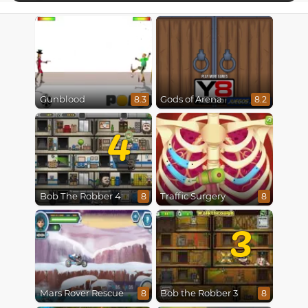
Gunblood
Gods of Arena
8.3
8.2
4
Bob The Robber 4: Season 2 Russia
Traffic Surgery
8
8
3
Mars Rover Rescue
Bob the Robber 3
8
8