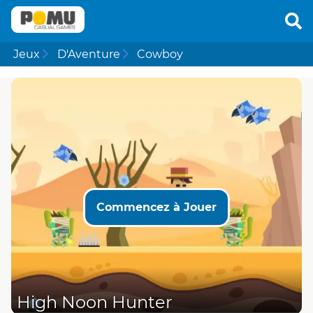
Jeux
D'Aventure
Cowboy
Commencez à Jouer
High Noon Hunter