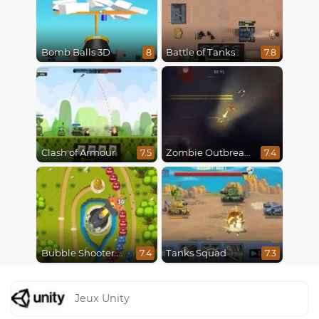
Bomb Balls 3D
Battle of Tanks
8
7.8
Clash of Armour
Zombie Outbreak Arena
7.5
7.4
Bubble Shooter Online
Tanks Squad
7.4
7.3
Jeux Unity