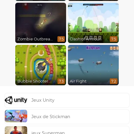
Zombie Outbreak Arena
Clash of Armour
7.5
7.5
Bubble Shooter Online
Air Fight
7.3
7.2
Jeux Unity
Jeux de Stickman
jeux Superman