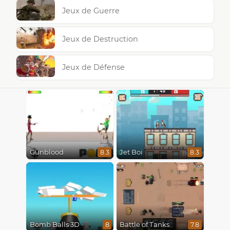
Jeux de Guerre
Jeux de Destruction
Jeux de Défense
Gunblood
Jet Boi
8.3
8.3
Bomb Balls 3D
Battle of Tanks
8
7.8