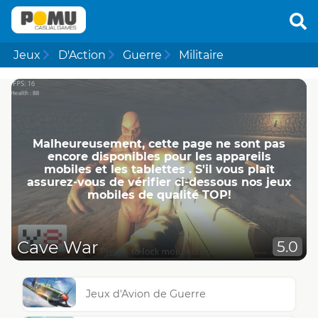
Jeux
D'Action
Guerre
Militaire
Malheureusement, cette page ne ​​sont pas
encore disponibles pour les appareils
mobiles et les tablettes . S'il vous plaît
assurez-vous de vérifier ci-dessous nos jeux
mobiles de qualité TOP!
Cave War
5.0
Jeux d'Avion de Guerre