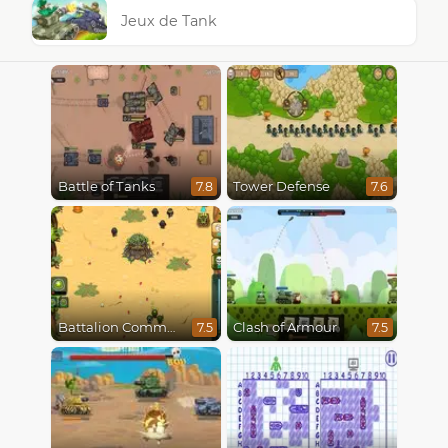
Jeux de Tank
Battle of Tanks
Tower Defense
7.8
7.6
Battalion Commander
Clash of Armour
7.5
7.5