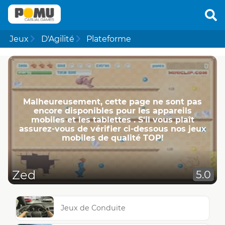
Jeux
D'Agilité
Plateforme
Malheureusement, cette page ne ​​sont pas
encore disponibles pour les appareils
mobiles et les tablettes . S'il vous plaît
assurez-vous de vérifier ci-dessous nos jeux
mobiles de qualité TOP!
Zed
5.0
Jeux de Conduite