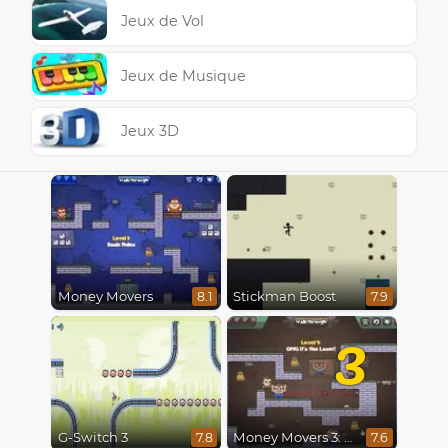
Jeux de Vol
Jeux de Musique
Jeux 3D
Money Movers
Stickman Boost
8.1
7.9
3
G-Switch 3
Money Movers 3: Guard Duty
7.8
7.6