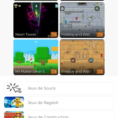
Neon Tower
Fireboy and Watergirl in The Ice Temple
7.5
7.5
Mr Maker Level Editor
Fireboy and Watergirl in The Light Temple 2
7.3
7.3
Jeux de Souris
Jeux de Ragdoll
Jeux de Construction