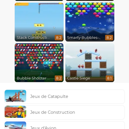
Stack Construction
Smarty Bubbles X-Mas Edition
8.2
8.2
Bubble Shooter World Cup
Castle Siege
8.2
8.1
Jeux de Catapulte
Jeux de Construction
Jeux d'Avion