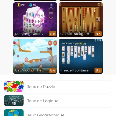
Mahjong Dark Dimensions
Classic Backgammon
8.6
8.5
Cat Around The World
Freecell Solitaire
8.4
8.3
Jeux de Puzzle
Jeux de Logique
Jeux Géographique