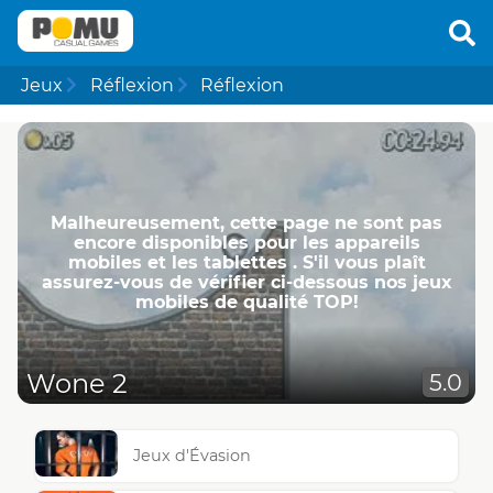
Jeux
Réflexion
Réflexion
Malheureusement, cette page ne ​​sont pas
encore disponibles pour les appareils
mobiles et les tablettes . S'il vous plaît
assurez-vous de vérifier ci-dessous nos jeux
mobiles de qualité TOP!
Wone 2
5.0
Jeux d'Évasion