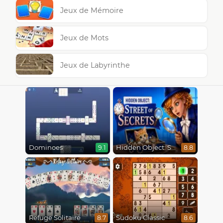
Jeux de Mémoire
Jeux de Mots
Jeux de Labyrinthe
Dominoes
Hidden Object: Street Of Secrets
9.1
8.8
Refuge Solitaire
Sudoku Classic
8.7
8.6