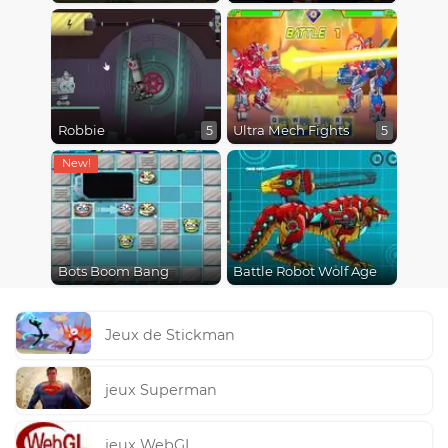
Robbie
Ultra Mech Fights
5
5
Bots Boom Bang
Battle Robot Wolf Age
Jeux de Stickman
jeux Superman
jeux WebGL