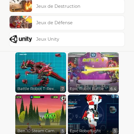
Jeux de Destruction
Jeux de Défense
Jeux Unity
Battle Robot T-Rex Age
Epic Robot Battle
7
6.4
Ben 10 Steam Camp
Epic Robo Fight
5
5