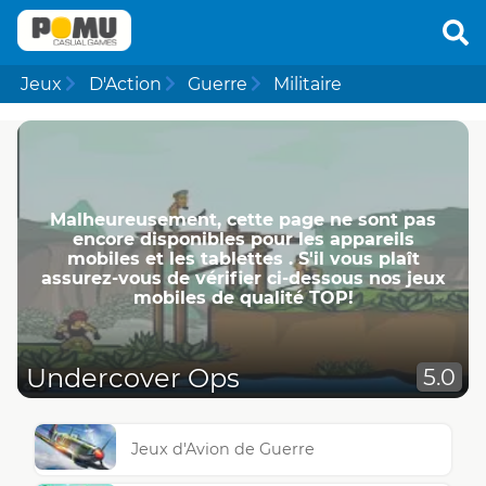
Jeux
D'Action
Guerre
Militaire
Malheureusement, cette page ne ​​sont pas
encore disponibles pour les appareils
mobiles et les tablettes . S'il vous plaît
assurez-vous de vérifier ci-dessous nos jeux
mobiles de qualité TOP!
Undercover Ops
5.0
Jeux d'Avion de Guerre