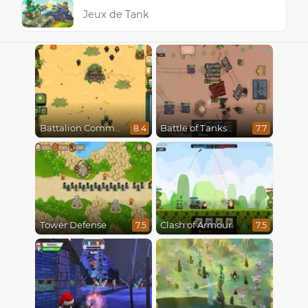
Jeux de Tank
Battalion Commander
Battle of Tanks
8.4
7.7
Tower Defense
Clash of Armour
7.5
7.5