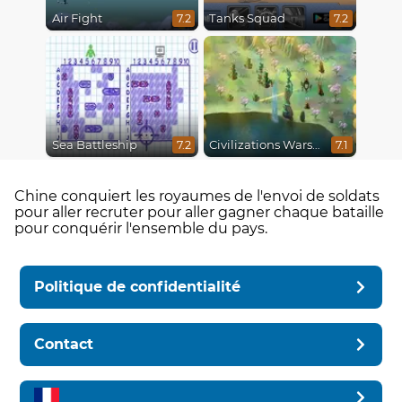
Air Fight
Tanks Squad
7.2
7.2
Sea Battleship
Civilizations Wars Master Edition
7.2
7.1
Chine conquiert les royaumes de l'envoi de soldats
pour aller recruter pour aller gagner chaque bataille
pour conquérir l'ensemble du pays.
Politique de confidentialité
Contact