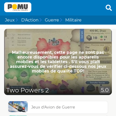
Jeux
D'Action
Guerre
Militaire
Malheureusement, cette page ne ​​sont pas
encore disponibles pour les appareils
mobiles et les tablettes . S'il vous plaît
assurez-vous de vérifier ci-dessous nos jeux
mobiles de qualité TOP!
Two Powers 2
5.0
Jeux d'Avion de Guerre